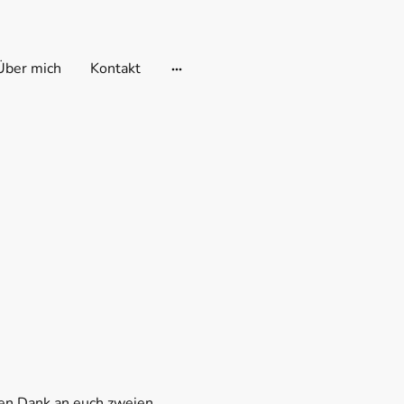
Über mich
Kontakt
len Dank an euch zweien,