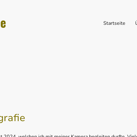
le
Startseite
grafie
t 2024, welchen ich mit meiner Kamera begleiten durfte. Vie